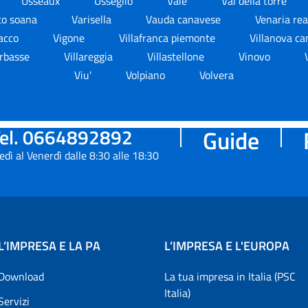
Usseaux
Usseglio
Vaie
Val della torre
to soana
Varisella
Vauda canavese
Venaria re
racco
Vigone
Villafranca piemonte
Villanova c
arbasse
Villareggia
Villastellone
Vinovo
Viu'
Volpiano
Volvera
el. 0664892892
Guide
edì al Venerdì dalle 8:30 alle 18:30
L’IMPRESA E LA PA
L’IMPRESA E L'EUROPA
Download
La tua impresa in Italia (PSC
Italia)
Servizi