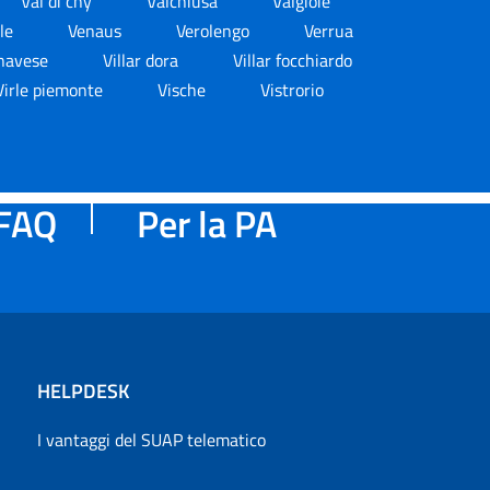
Val di chy
Valchiusa
Valgioie
ale
Venaus
Verolengo
Verrua
anavese
Villar dora
Villar focchiardo
Virle piemonte
Vische
Vistrorio
FAQ
Per la PA
HELPDESK
I vantaggi del SUAP telematico