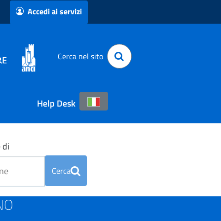
Accedi ai servizi
Cerca nel sito
Help Desk
 di
Cerca
INO