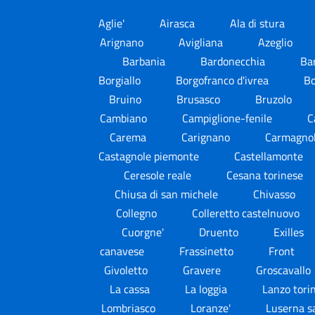
Aglie'
Airasca
Ala di stura
Arignano
Avigliana
Azeglio
Barbania
Bardonecchia
Ba
Borgiallo
Borgofranco d'ivrea
B
Bruino
Brusasco
Bruzolo
Cambiano
Campiglione-fenile
C
Carema
Carignano
Carmagno
Castagnole piemonte
Castellamonte
Ceresole reale
Cesana torinese
Chiusa di san michele
Chivasso
Collegno
Colleretto castelnuovo
Cuorgne'
Druento
Exilles
canavese
Frassinetto
Front
Givoletto
Gravere
Groscavallo
La cassa
La loggia
Lanzo tori
Lombriasco
Loranze'
Luserna s