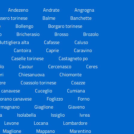
Andezeno
Andrate
Angrogna
ssero torinese
Balme
Banchette
e
Bollengo
Borgaro torinese
zo
Bricherasio
Brosso
Brozolo
Buttigliera alta
Cafasse
Caluso
Cantoira
Caprie
Caravino
Caselle torinese
Castagneto po
olo
Cavour
Cercenasco
Ceres
eri
Chiesanuova
Chiomonte
iere
Coassolo torinese
Coazze
 canavese
Cuceglio
Cumiana
iorano canavese
Foglizzo
Forno
rmagnano
Giaglione
Giaveno
ca
Isolabella
Issiglio
Ivrea
Levone
Locana
Lombardore
Maglione
Mappano
Marentino