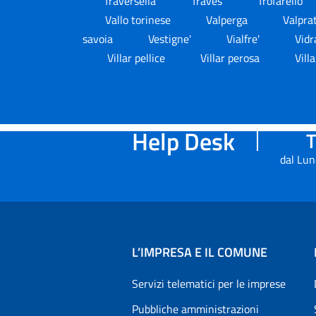
Traversella
Traves
Trofarello
Vallo torinese
Valperga
Valpra
savoia
Vestigne'
Vialfre'
Vid
Villar pellice
Villar perosa
Vill
Help Desk
T
dal Lun
L’IMPRESA E IL COMUNE
Servizi telematici per le imprese
Pubbliche amministrazioni