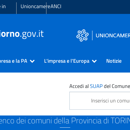
 in
Unioncamere
ANCI
presa e la PA
L'impresa e l'Europa
Notizie
NO
Accedi al
SUAP
del Comune
enco dei comuni della Provincia di TOR