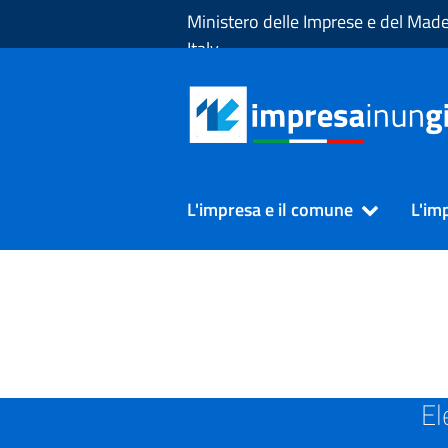
Skip to Main Content
Ministero delle Imprese e del Made
Italy
L'impresa e il comune
L'im
SUAP in Provincia di TORI
El