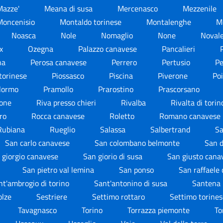
Mazze'
Meana di susa
Mercenasco
Mezzenile
Moncenisio
Montaldo torinese
Montalenghe
M
Noasca
Nole
Nomaglio
None
Noval
lx
Ozegna
Palazzo canavese
Pancalieri
na
Perosa canavese
Perrero
Pertusio
Pe
 torinese
Piossasco
Piscina
Piverone
Po
lormo
Pramollo
Prarostino
Prascorsano
done
Riva presso chieri
Rivalba
Rivalta di tori
ro
Rocca canavese
Roletto
Romano canavese
Rubiana
Rueglio
Salassa
Salbertrand
Sa
San carlo canavese
San colombano belmonte
San 
 giorgio canavese
San giorio di susa
San giusto can
San pietro val lemina
San ponso
San raffaele
nt'ambrogio di torino
Sant'antonino di susa
Santena
olze
Sestriere
Settimo rottaro
Settimo torine
Tavagnasco
Torino
Torrazza piemonte
To