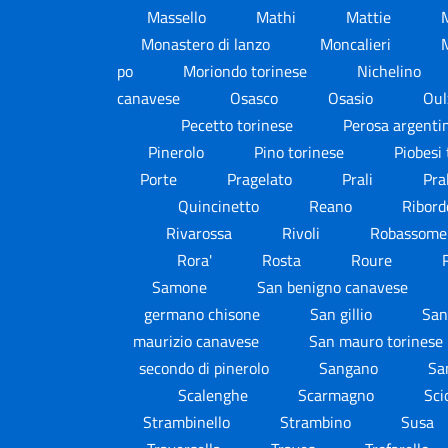
Massello
Mathi
Mattie
Monastero di lanzo
Moncalieri
po
Moriondo torinese
Nichelino
canavese
Osasco
Osasio
Ou
Pecetto torinese
Perosa argenti
Pinerolo
Pino torinese
Piobesi
Porte
Pragelato
Prali
Pra
Quincinetto
Reano
Ribor
Rivarossa
Rivoli
Robassome
Rora'
Rosta
Roure
Samone
San benigno canavese
germano chisone
San gillio
San
maurizio canavese
San mauro torinese
secondo di pinerolo
Sangano
Sa
Scalenghe
Scarmagno
Sci
Strambinello
Strambino
Susa