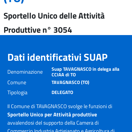
Sportello Unico delle Attività
Produttive n° 3054
Dati identificativi SUAP
Suap TAVAGNASCO in delega alla
Denominazione
CCIAA di TO
Comune
TAVAGNASCO (TO)
Tipologia
DELEGATO
Il Comune di TAVAGNASCO svolge le funzioni di
Sportello Unico per Attività produttive
avvalendosi del supporto della Camera di
Commercio Industria Artigianato e Agricoltura di