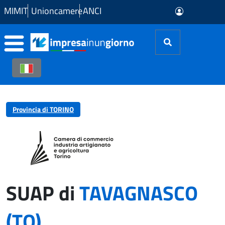
Skip to Main Content
MIMIT
Unioncamere
ANCI
Provincia di TORINO
SUAP di
TAVAGNASCO
(TO)