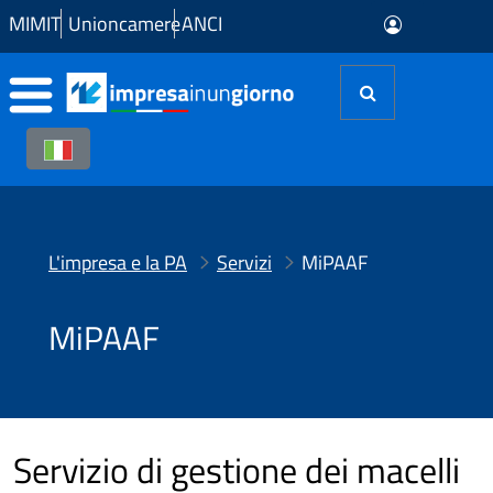
Skip to Main Content
MIMIT
Unioncamere
ANCI
L'impresa e la PA
Servizi
MiPAAF
MiPAAF
Servizio di gestione dei macelli