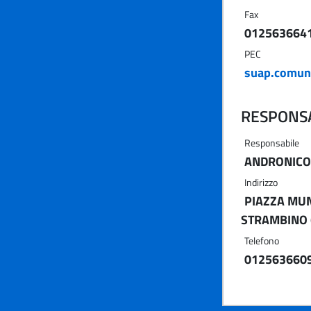
Fax
012563664
PEC
suap.comun
RESPONSA
Responsabile
ANDRONICO
Indirizzo
PIAZZA MUNI
STRAMBINO 
Telefono
012563660