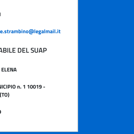
1
e.strambino@legalmail.it
BILE DEL SUAP
 ELENA
CIPIO n. 1 10019 -
(TO)
9