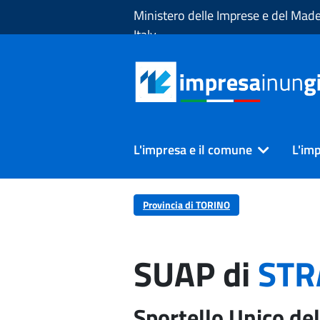
Skip to Main Content
Ministero delle Imprese e del Made
Italy
L'impresa e il comune
L'imp
Provincia di TORINO
SUAP di
STR
Sportello Unico del