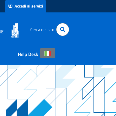
Accedi ai servizi
Cerca nel sito
Help Desk