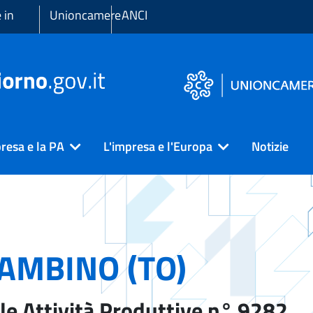
 in
Unioncamere
ANCI
resa e la PA
L'impresa e l'Europa
Notizie
AMBINO (TO)
le Attività Produttive n° 9282