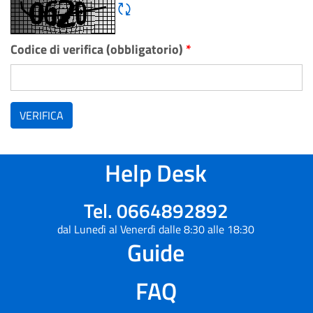
Rigene CAPTCHA
Codice di verifica (obbligatorio)
*
VERIFICA
Help Desk
Tel. 0664892892
dal Lunedì al Venerdì dalle 8:30 alle 18:30
Guide
FAQ