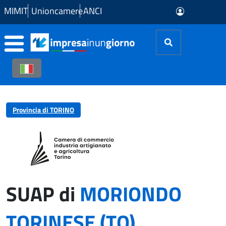
Skip to Main Content
MIMIT
Unioncamere
ANCI
Provincia di TORINO
SUAP di
MORIONDO
TORINESE (TO)