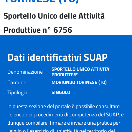
Sportello Unico delle Attività
Produttive n° 6756
Dati identificativi SUAP
SPORTELLO UNICO ATTIVITA'
Denominazione
PRODUTTIVE
Comune
MORIONDO TORINESE (TO)
Tipologia
SINGOLO
In questa sezione del portale è possibile consultare
l'elenco dei procedimenti di competenza del SUAP, e
dunque compilare, firmare e inviare una pratica per
l'avvio o l'esercizio di un'attività nel territorio del