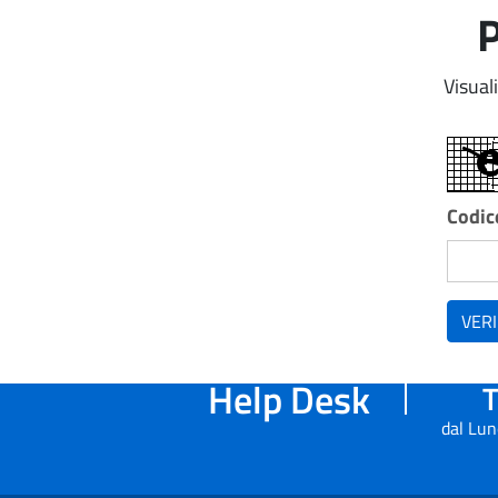
P
Visual
Codice
VERI
Help Desk
T
dal Lun