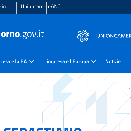
 in
Unioncamere
ANCI
resa e la PA
L'impresa e l'Europa
Notizie