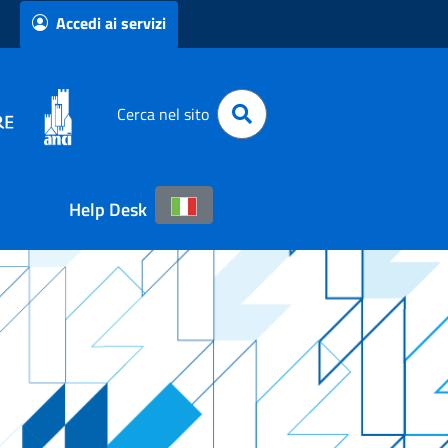
Accedi ai servizi
Cerca nel sito
Help Desk