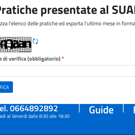
ratiche presentate al SU
izza l'elenco delle pratiche ed esporta l'ultimo mese in forma
Rigene CAPTCHA
 di verifica (obbligatorio)
*
FICA
el. 0664892892
Guide
edì al Venerdì dalle 8:30 alle 18:30