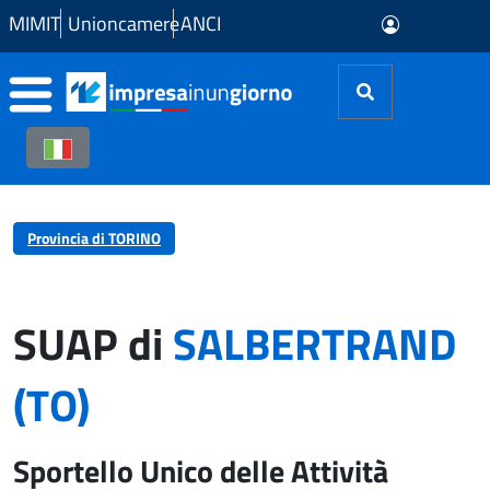
Skip to Main Content
MIMIT
Unioncamere
ANCI
Provincia di TORINO
SUAP di
SALBERTRAND
(TO)
Sportello Unico delle Attività