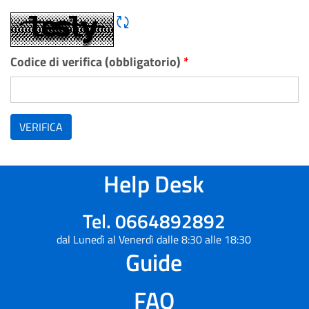
Rigene CAPTCHA
Codice di verifica (obbligatorio)
*
VERIFICA
Help Desk
Tel. 0664892892
dal Lunedì al Venerdì dalle 8:30 alle 18:30
Guide
FAQ