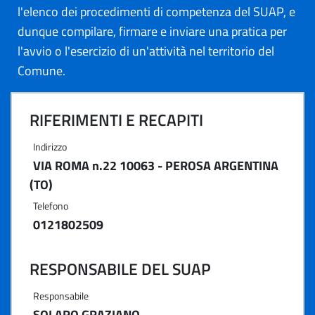
l'elenco dei procedimenti di competenza del SUAP, e
dunque compilare, firmare e inviare una pratica per
l'avvio o l'esercizio di un'attività nel territorio del
Comune.
RIFERIMENTI E RECAPITI
Indirizzo
VIA ROMA n.22 10063 - PEROSA ARGENTINA
(TO)
Telefono
0121802509
RESPONSABILE DEL SUAP
Responsabile
SOLARO GRAZIANO