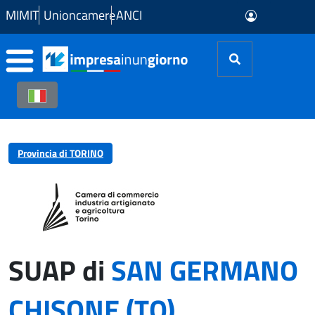
Skip to Main Content
MIMIT
Unioncamere
ANCI
Provincia di TORINO
SUAP di
SAN GERMANO
CHISONE (TO)