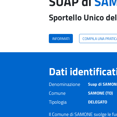
SUAP di
SAM
Sportello Unico del
INFORMATI
COMPILA UNA PRATIC
Dati identifica
Denominazione
Suap di SAMONE
Comune
SAMONE (TO)
Tipologia
DELEGATO
Il Comune di SAMONE svolge le fu