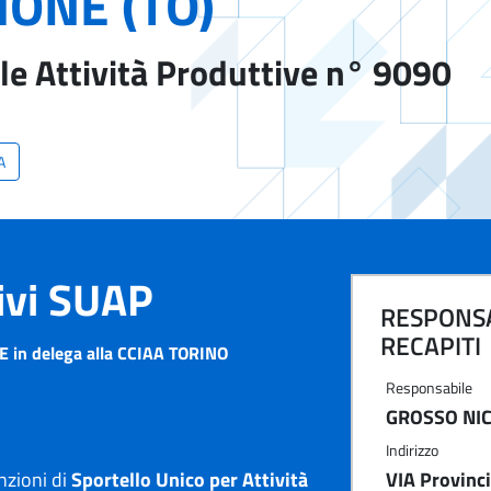
ONE (TO)
le Attività Produttive n° 9090
A
tivi SUAP
RESPONSA
RECAPITI
 in delega alla CCIAA TORINO
Responsabile
GROSSO NI
Indirizzo
nzioni di
Sportello Unico per Attività
VIA Provinc