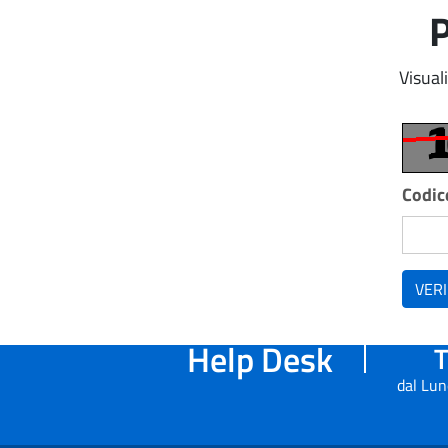
P
Visual
Codice
VERI
Help Desk
T
dal Lun