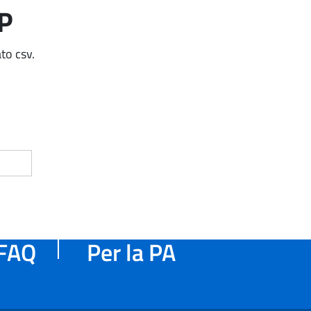
AP
to csv.
FAQ
Per la PA