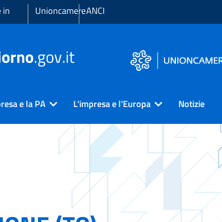
 in
Unioncamere
ANCI
resa e la PA
L'impresa e l'Europa
Notizie