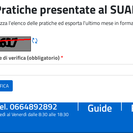
ratiche presentate al SU
izza l'elenco delle pratiche ed esporta l'ultimo mese in forma
Rigene CAPTCHA
 di verifica (obbligatorio)
*
FICA
el. 0664892892
Guide
edì al Venerdì dalle 8:30 alle 18:30