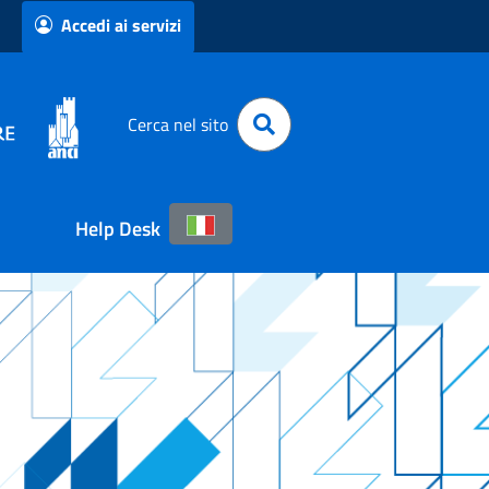
Accedi ai servizi
Cerca nel sito
Help Desk