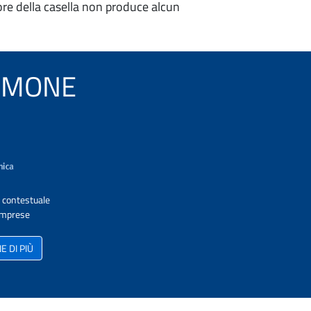
re della casella non produce alcun
 SAMONE
A contestuale
 Imprese
 DI PIÙ