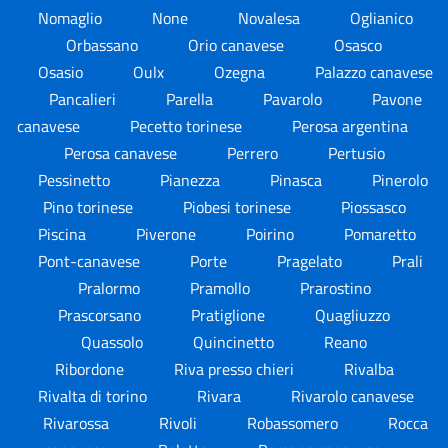
Nomaglio
None
Novalesa
Oglianico
Orbassano
Orio canavese
Osasco
Osasio
Oulx
Ozegna
Palazzo canavese
Pancalieri
Parella
Pavarolo
Pavone
canavese
Pecetto torinese
Perosa argentina
Perosa canavese
Perrero
Pertusio
Pessinetto
Pianezza
Pinasca
Pinerolo
Pino torinese
Piobesi torinese
Piossasco
Piscina
Piverone
Poirino
Pomaretto
Pont-canavese
Porte
Pragelato
Prali
Pralormo
Pramollo
Prarostino
Prascorsano
Pratiglione
Quagliuzzo
Quassolo
Quincinetto
Reano
Ribordone
Riva presso chieri
Rivalba
Rivalta di torino
Rivara
Rivarolo canavese
Rivarossa
Rivoli
Robassomero
Rocca