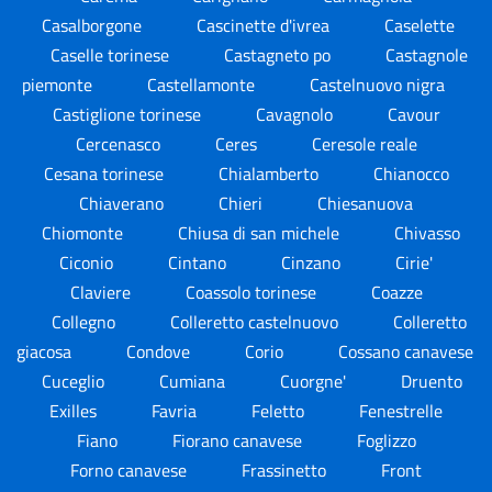
Casalborgone
Cascinette d'ivrea
Caselette
Caselle torinese
Castagneto po
Castagnole
piemonte
Castellamonte
Castelnuovo nigra
Castiglione torinese
Cavagnolo
Cavour
Cercenasco
Ceres
Ceresole reale
Cesana torinese
Chialamberto
Chianocco
Chiaverano
Chieri
Chiesanuova
Chiomonte
Chiusa di san michele
Chivasso
Ciconio
Cintano
Cinzano
Cirie'
Claviere
Coassolo torinese
Coazze
Collegno
Colleretto castelnuovo
Colleretto
giacosa
Condove
Corio
Cossano canavese
Cuceglio
Cumiana
Cuorgne'
Druento
Exilles
Favria
Feletto
Fenestrelle
Fiano
Fiorano canavese
Foglizzo
Forno canavese
Frassinetto
Front