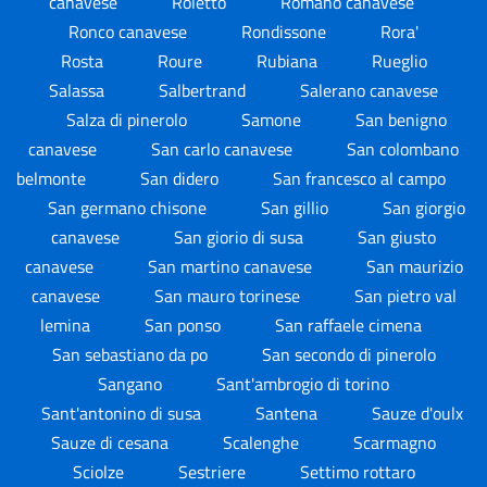
canavese
Roletto
Romano canavese
Ronco canavese
Rondissone
Rora'
Rosta
Roure
Rubiana
Rueglio
Salassa
Salbertrand
Salerano canavese
Salza di pinerolo
Samone
San benigno
canavese
San carlo canavese
San colombano
belmonte
San didero
San francesco al campo
San germano chisone
San gillio
San giorgio
canavese
San giorio di susa
San giusto
canavese
San martino canavese
San maurizio
canavese
San mauro torinese
San pietro val
lemina
San ponso
San raffaele cimena
San sebastiano da po
San secondo di pinerolo
Sangano
Sant'ambrogio di torino
Sant'antonino di susa
Santena
Sauze d'oulx
Sauze di cesana
Scalenghe
Scarmagno
Sciolze
Sestriere
Settimo rottaro