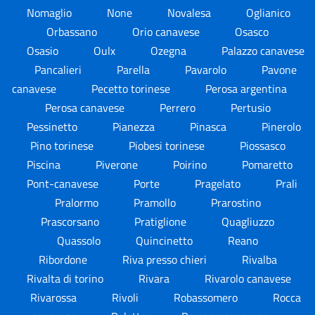
Nomaglio
None
Novalesa
Oglianico
Orbassano
Orio canavese
Osasco
Osasio
Oulx
Ozegna
Palazzo canavese
Pancalieri
Parella
Pavarolo
Pavone
canavese
Pecetto torinese
Perosa argentina
Perosa canavese
Perrero
Pertusio
Pessinetto
Pianezza
Pinasca
Pinerolo
Pino torinese
Piobesi torinese
Piossasco
Piscina
Piverone
Poirino
Pomaretto
Pont-canavese
Porte
Pragelato
Prali
Pralormo
Pramollo
Prarostino
Prascorsano
Pratiglione
Quagliuzzo
Quassolo
Quincinetto
Reano
Ribordone
Riva presso chieri
Rivalba
Rivalta di torino
Rivara
Rivarolo canavese
Rivarossa
Rivoli
Robassomero
Rocca