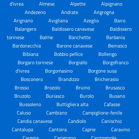
d'ivrea
Almese
Alpette
Alpignano
Andezeno
Andrate
Angrogna
Arignano
Avigliana
Azeglio
Bairo
Balangero
Baldissero canavese
Baldissero
torinese
Balme
Banchette
Barbania
Bardonecchia
Barone canavese
Beinasco
Bibiana
Bobbio pellice
Bollengo
Borgaro torinese
Borgiallo
Borgofranco
d'ivrea
Borgomasino
Borgone susa
Bosconero
Brandizzo
Bricherasio
Brosso
Brozolo
Bruino
Brusasco
Bruzolo
Buriasco
Burolo
Busano
Bussoleno
Buttigliera alta
Cafasse
Caluso
Cambiano
Campiglione-fenile
Candia canavese
Candiolo
Canischio
Cantalupa
Cantoira
Caprie
Caravino
Carema
Carignano
Carmagnola