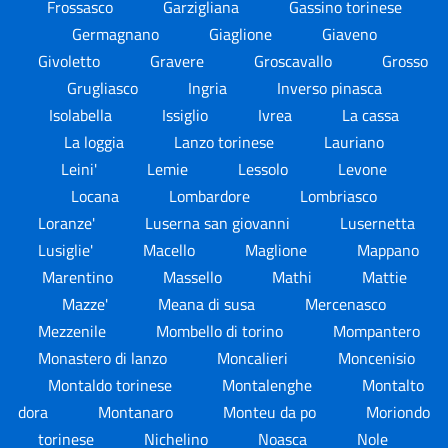
Frossasco
Garzigliana
Gassino torinese
Germagnano
Giaglione
Giaveno
Givoletto
Gravere
Groscavallo
Grosso
Grugliasco
Ingria
Inverso pinasca
Isolabella
Issiglio
Ivrea
La cassa
La loggia
Lanzo torinese
Lauriano
Leini'
Lemie
Lessolo
Levone
Locana
Lombardore
Lombriasco
Loranze'
Luserna san giovanni
Lusernetta
Lusiglie'
Macello
Maglione
Mappano
Marentino
Massello
Mathi
Mattie
Mazze'
Meana di susa
Mercenasco
Mezzenile
Mombello di torino
Mompantero
Monastero di lanzo
Moncalieri
Moncenisio
Montaldo torinese
Montalenghe
Montalto
dora
Montanaro
Monteu da po
Moriondo
torinese
Nichelino
Noasca
Nole