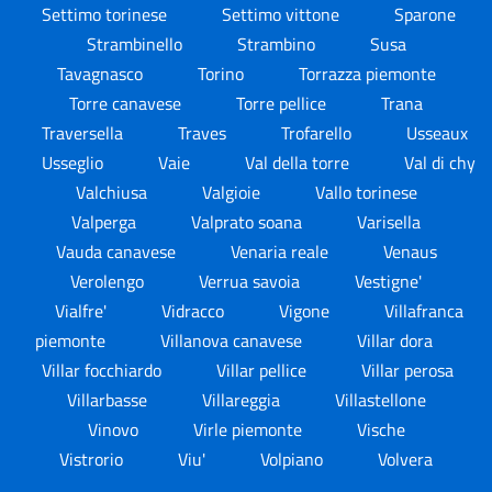
Settimo torinese
Settimo vittone
Sparone
Strambinello
Strambino
Susa
Tavagnasco
Torino
Torrazza piemonte
Torre canavese
Torre pellice
Trana
Traversella
Traves
Trofarello
Usseaux
Usseglio
Vaie
Val della torre
Val di chy
Valchiusa
Valgioie
Vallo torinese
Valperga
Valprato soana
Varisella
Vauda canavese
Venaria reale
Venaus
Verolengo
Verrua savoia
Vestigne'
Vialfre'
Vidracco
Vigone
Villafranca
piemonte
Villanova canavese
Villar dora
Villar focchiardo
Villar pellice
Villar perosa
Villarbasse
Villareggia
Villastellone
Vinovo
Virle piemonte
Vische
Vistrorio
Viu'
Volpiano
Volvera