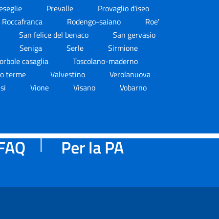
eseglie
Prevalle
Provaglio d'iseo
Roccafranca
Rodengo-saiano
Roe'
San felice del benaco
San gervasio
Seniga
Serle
Sirmione
orbole casaglia
Toscolano-maderno
io terme
Valvestino
Verolanuova
isi
Vione
Visano
Vobarno
FAQ
Per la PA