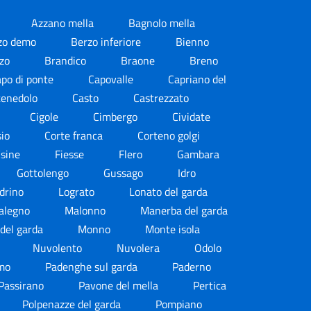
Azzano mella
Bagnolo mella
zo demo
Berzo inferiore
Bienno
zzo
Brandico
Braone
Breno
po di ponte
Capovalle
Capriano del
tenedolo
Casto
Castrezzato
Cigole
Cimbergo
Cividate
sio
Corte franca
Corteno golgi
Esine
Fiesse
Flero
Gambara
Gottolengo
Gussago
Idro
drino
Lograto
Lonato del garda
alegno
Malonno
Manerba del garda
del garda
Monno
Monte isola
o
Nuvolento
Nuvolera
Odolo
imo
Padenghe sul garda
Paderno
Passirano
Pavone del mella
Pertica
Polpenazze del garda
Pompiano