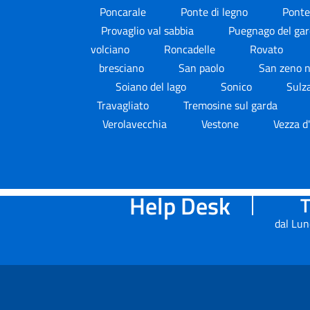
Poncarale
Ponte di legno
Ponte
Provaglio val sabbia
Puegnago del ga
volciano
Roncadelle
Rovato
bresciano
San paolo
San zeno n
Soiano del lago
Sonico
Sulz
Travagliato
Tremosine sul garda
Verolavecchia
Vestone
Vezza d
Help Desk
T
dal Lun