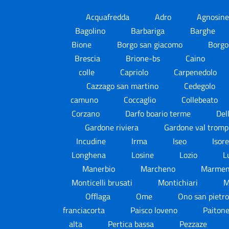
Acquafredda
Adro
Agnosin
Bagolino
Barbariga
Barghe
Bione
Borgo san giacomo
Borgo
Brescia
Brione-bs
Caino
colle
Capriolo
Carpenedolo
Cazzago san martino
Cedegolo
camuno
Coccaglio
Collebeato
Corzano
Darfo boario terme
Del
Gardone riviera
Gardone val trom
Incudine
Irma
Iseo
Isor
Longhena
Losine
Lozio
L
Manerbio
Marcheno
Marmen
Monticelli brusati
Montichiari
M
Offlaga
Ome
Ono san pietr
franciacorta
Paisco loveno
Paiton
alta
Pertica bassa
Pezzaze