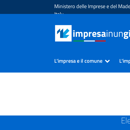
Skip to Main Content
Ministero delle Imprese e del Made
Italy
L'impresa e il comune
L'im
SUAP in Provincia di BRES
El