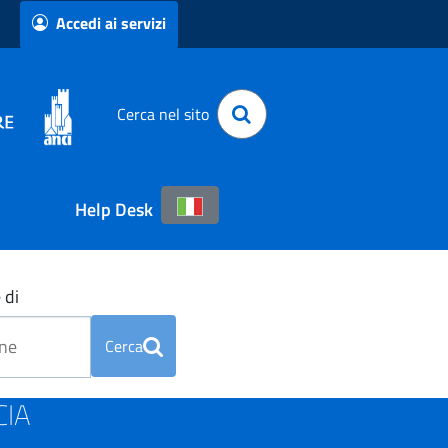
Accedi ai servizi
Cerca nel sito
Help Desk
 di
Cerca
CIA