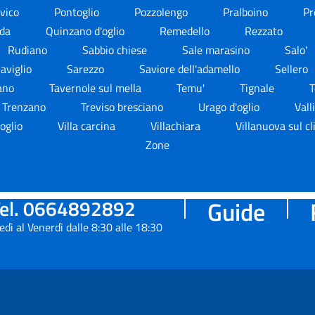
vico
Pontoglio
Pozzolengo
Pralboino
Pr
rda
Quinzano d'oglio
Remedello
Rezzato
Rudiano
Sabbio chiese
Sale marasino
Salo'
aviglio
Sarezzo
Saviore dell'adamello
Sellero
ano
Tavernole sul mella
Temu'
Tignale
T
Trenzano
Treviso bresciano
Urago d'oglio
Vall
'oglio
Villa carcina
Villachiara
Villanuova sul cl
Zone
el. 0664892892
Guide
edì al Venerdì dalle 8:30 alle 18:30