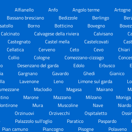
e
Alfianello
Anfo
Angolo terme
Artogne
Bassano bresciano
Bedizzole
Berlingo
Ber
satollo
Borno
Botticino
Bovegno
Bove
Calcinato
Calvagese della riviera
Calvisano
Ca
Castegnato
Castel mella
Castelcovati
Cas
Cellatica
Cerveno
Ceto
Cevo
Chiari
Collio
Cologne
Comezzano-cizzago
Conce
lo
Desenzano del garda
Edolo
Erbusco
pia
Gargnano
Gavardo
Ghedi
Gianico
ella
Lavenone
Leno
Limone sul garda
Lo
umezzane
Maclodio
Magasa
Mairano
M
tino
Marone
Mazzano
Milzano
Moniga 
ontirone
Mura
Muscoline
Nave
Niard
o
Orzinuovi
Orzivecchi
Ospitaletto
Oss
e
Palazzolo sull'oglio
Paratico
Paspardo
Pian camuno
Piancogno
Pisogne
Polaveno