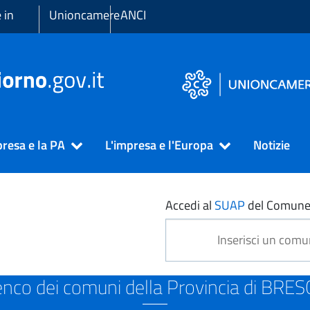
 in
Unioncamere
ANCI
presa e la PA
L'impresa e l'Europa
Notizie
CIA
Accedi al
SUAP
del Comune
enco dei comuni della Provincia di BRES