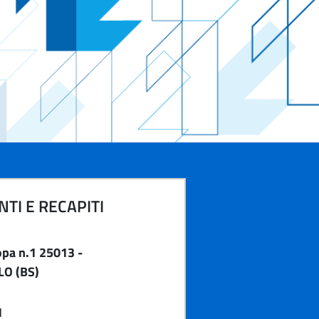
TI E RECAPITI
pa n.1 25013 -
O (BS)
1