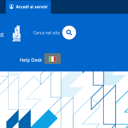
Accedi ai servizi
Cerca nel sito
Help Desk