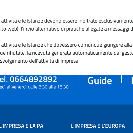
io attività e le Istanze devono essere inoltrate esclusivament
to web), l'invio alternativo di pratiche allegate a messaggi 
io attività e le Istanze che dovessero comunque giungere alla 
e rifiutate, la ricevuta generata automaticamente dal gesto
 svolgimento dell'attività di impresa.
el. 0664892892
Guide
edì al Venerdì dalle 8:30 alle 18:30
L’IMPRESA E LA PA
L’IMPRESA E L'EUROPA