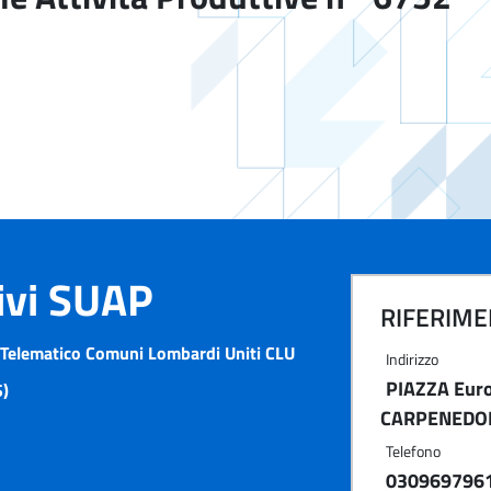
tivi SUAP
RIFERIMEN
 Telematico Comuni Lombardi Uniti CLU
Indirizzo
PIAZZA Euro
)
CARPENEDOL
Telefono
030969796