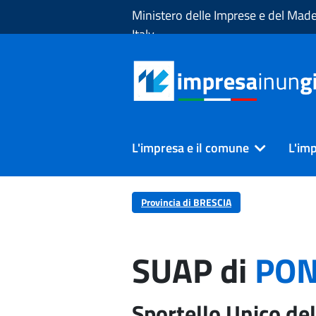
Skip to Main Content
Ministero delle Imprese e del Made
Italy
L'impresa e il comune
L'imp
Provincia di BRESCIA
SUAP di
PON
Sportello Unico del