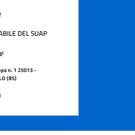
2
BILE DEL SUAP
gi
pa n. 1 25013 -
O (BS)
1