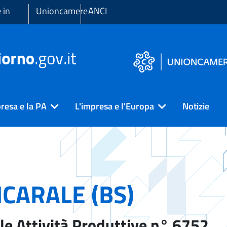
 in
Unioncamere
ANCI
resa e la PA
L'impresa e l'Europa
Notizie
CARALE (BS)
le Attività Produttive n° 6752