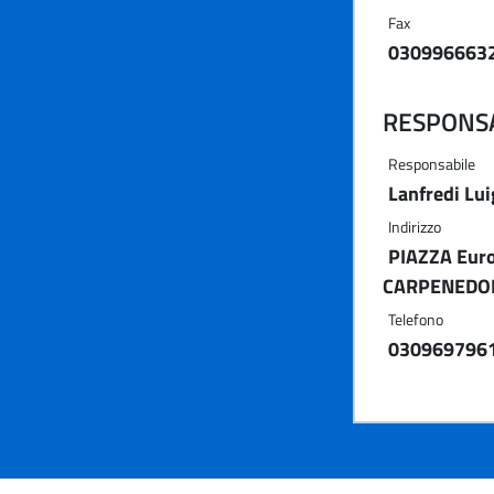
Fax
030996663
RESPONSA
Responsabile
Lanfredi Lui
Indirizzo
PIAZZA Euro
CARPENEDOL
Telefono
030969796