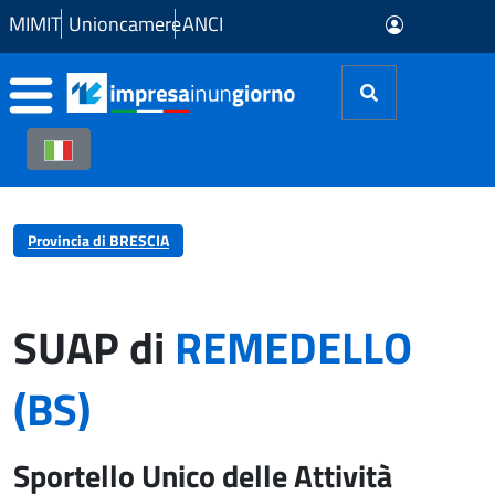
Skip to Main Content
MIMIT
Unioncamere
ANCI
Provincia di BRESCIA
SUAP di
REMEDELLO
(BS)
Sportello Unico delle Attività