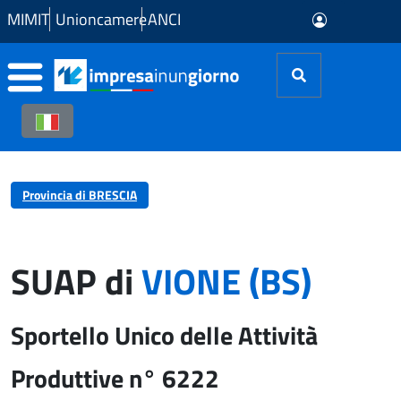
Skip to Main Content
MIMIT
Unioncamere
ANCI
Provincia di BRESCIA
SUAP di
VIONE (BS)
Sportello Unico delle Attività
Produttive n° 6222