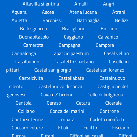
Altavilla silentina
Amalfi
Angri
Aquara
Ascea
Atena lucana
Atrani
Auletta
Baronissi
Battipaglia
Bellizzi
Bellosguardo
Bracigliano
Buccino
Buonabitacolo
Caggiano
Calvanico
Camerota
Campagna
Campora
Cannalonga
Capaccio paestum
Casal velino
Casalbuono
Casaletto spartano
Caselle in
pittari
Castel san giorgio
Castel san lorenzo
Castelcivita
Castellabate
Castelnuovo
cilento
Castelnuovo di conza
Castiglione del
genovesi
Cava de' tirreni
Celle di bulgheria
Centola
Ceraso
Cetara
Cicerale
Colliano
Conca dei marini
Controne
Contursi terme
Corbara
Corleto monforte
Cuccaro vetere
Eboli
Felitto
Fisciano
Furore
Futani
Giffoni sei casali
Giffoni