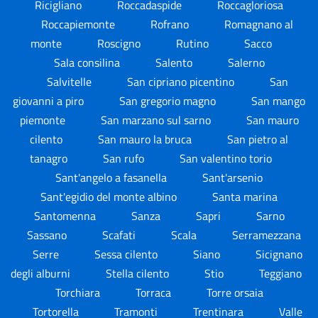
Ricigliano
Roccadaspide
Roccagloriosa
Roccapiemonte
Rofrano
Romagnano al
monte
Roscigno
Rutino
Sacco
Sala consilina
Salento
Salerno
Salvitelle
San cipriano picentino
San
giovanni a piro
San gregorio magno
San mango
piemonte
San marzano sul sarno
San mauro
cilento
San mauro la bruca
San pietro al
tanagro
San rufo
San valentino torio
Sant'angelo a fasanella
Sant'arsenio
Sant'egidio del monte albino
Santa marina
Santomenna
Sanza
Sapri
Sarno
Sassano
Scafati
Scala
Serramezzana
Serre
Sessa cilento
Siano
Sicignano
degli alburni
Stella cilento
Stio
Teggiano
Torchiara
Torraca
Torre orsaia
Tortorella
Tramonti
Trentinara
Valle