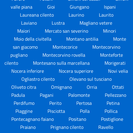
valle piana
Gioi
Giungano
Ispani
Laureana cilento
Laurino
Laurito
Laviano
Lustra
Magliano vetere
Maiori
Mercato san severino
Minori
Moio della civitella
Montano antilia
Monte
san giacomo
Montecorice
Montecorvino
pugliano
Montecorvino rovella
Monteforte
cilento
Montesano sulla marcellana
Morigerati
Nocera inferiore
Nocera superiore
Novi velia
Ogliastro cilento
Olevano sul tusciano
Oliveto citra
Omignano
Orria
Ottati
Padula
Pagani
Palomonte
Pellezzano
Perdifumo
Perito
Pertosa
Petina
Piaggine
Pisciotta
Polla
Pollica
Pontecagnano faiano
Positano
Postiglione
Praiano
Prignano cilento
Ravello