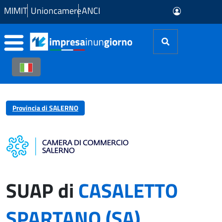
Skip to Main Content
MIMIT
Unioncamere
ANCI
Provincia di SALERNO
SUAP di
CASALETTO
SPARTANO (SA)