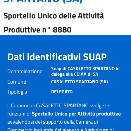
Sportello Unico delle Attività
Produttive n° 8880
Dati identificativi SUAP
Suap di CASALETTO SPARTANO in
Denominazione
delega alla CCIAA di SA
Comune
CASALETTO SPARTANO (SA)
Tipologia
DELEGATO
Il Comune di CASALETTO SPARTANO svolge le
funzioni di
Sportello Unico per Attività produttive
avvalendosi del supporto della Camera di
Commercio Industria Artigianato e Agricoltura di