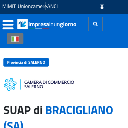
Skip to Main Content
MIMIT
Unioncamere
ANCI
Provincia di SALERNO
SUAP di
BRACIGLIANO
(SA)