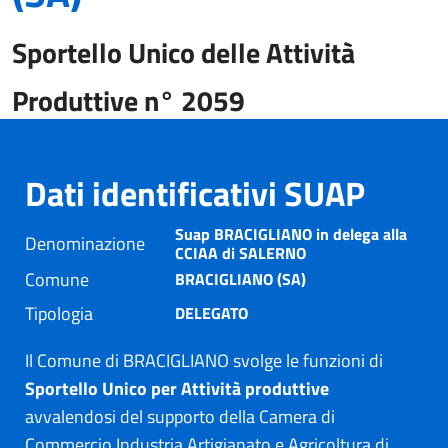
Sportello Unico delle Attività
Produttive n° 2059
Dati identificativi SUAP
Suap BRACIGLIANO in delega alla
Denominazione
CCIAA di SALERNO
Comune
BRACIGLIANO (SA)
Tipologia
DELEGATO
Il Comune di BRACIGLIANO svolge le funzioni di
Sportello Unico per Attività produttive
avvalendosi del supporto della Camera di
Commercio Industria Artigianato e Agricoltura di