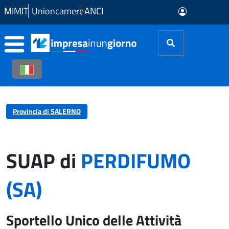
Skip to Main Content
MIMIT
Unioncamere
ANCI
Provincia di SALERNO
SUAP di
PERDIFUMO
(SA)
Sportello Unico delle Attività