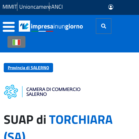
Skip to Main Content
MIMIT
Unioncamere
ANCI
Provincia di SALERNO
SUAP di
TORCHIARA
(SA)