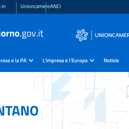
 in
Unioncamere
ANCI
resa e la PA
L'impresa e l'Europa
Notizie
NTANO
)