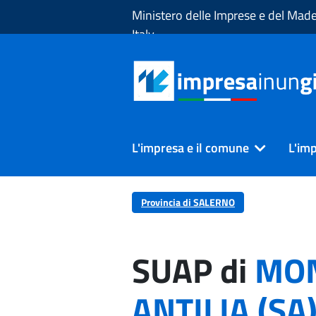
Skip to Main Content
Ministero delle Imprese e del Made
Italy
L'impresa e il comune
L'imp
Provincia di SALERNO
SUAP di
MO
ANTILIA (SA