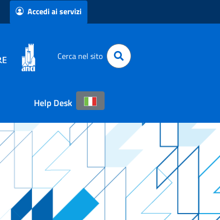
Accedi ai servizi
Cerca nel sito
Help Desk