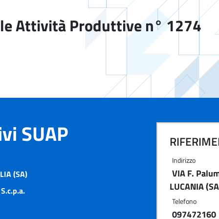
le Attività Produttive n° 1274
tivi SUAP
RIFERIMEN
Indirizzo
VIA F. Palu
IA (SA)
LUCANIA (SA
S.c.p.a.
Telefono
097472160