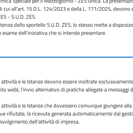
ica Speciale per il Mezzogiorno - ZES unica. La presentazion
 di cui all’art. 15 D.L. 124/2023 e della L. 171/2025, devon
ZES - S.U.D. ZES.
petenza dello sportello S.U.D. ZES, lo stesso mette a dispos
o esame dell'iniziativa che si intende presentare.
io attività e le Istanze devono essere inoltrate esclusivament
to web), l'invio alternativo di pratiche allegate a messaggi 
io attività e le Istanze che dovessero comunque giungere alla 
e rifiutate, la ricevuta generata automaticamente dal gesto
 svolgimento dell'attività di impresa.