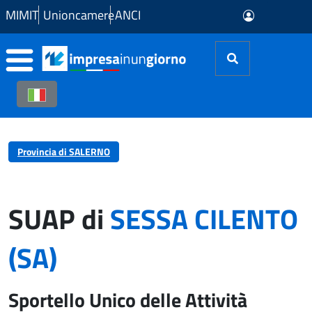
Skip to Main Content
MIMIT
Unioncamere
ANCI
Provincia di SALERNO
SUAP di
SESSA CILENTO
(SA)
Sportello Unico delle Attività