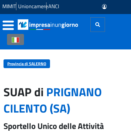
Skip to Main Content
MIMIT
Unioncamere
ANCI
Provincia di SALERNO
SUAP di
PRIGNANO
CILENTO (SA)
Sportello Unico delle Attività