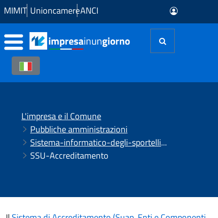
Skip to Main Content
MIMIT
Unioncamere
ANCI
L'impresa e il Comune
Pubbliche amministrazioni
Sistema-informatico-degli-sportelli-unici-ssu
SSU-Accreditamento
Il
Sistema di Accreditamento (Suap, Enti e Componenti