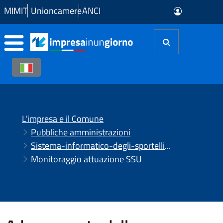
Skip to Main Content
MIMIT
Unioncamere
ANCI
L'impresa e il Comune
Pubbliche amministrazioni
Sistema-informatico-degli-sportelli-unici-ssu
Monitoraggio attuazione SSU