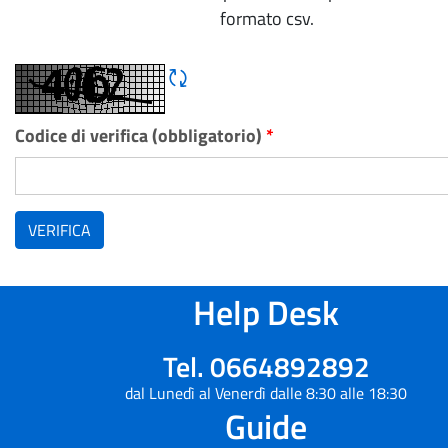
formato csv.
Rigene CAPTCHA
Codice di verifica (obbligatorio)
*
VERIFICA
Help Desk
Tel. 0664892892
dal Lunedì al Venerdì dalle 8:30 alle 18:30
Guide