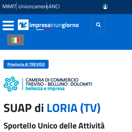
Skip to Main Content
MIMIT
Unioncamere
ANCI
Provincia di TREVISO
SUAP di
LORIA (TV)
Sportello Unico delle Attività