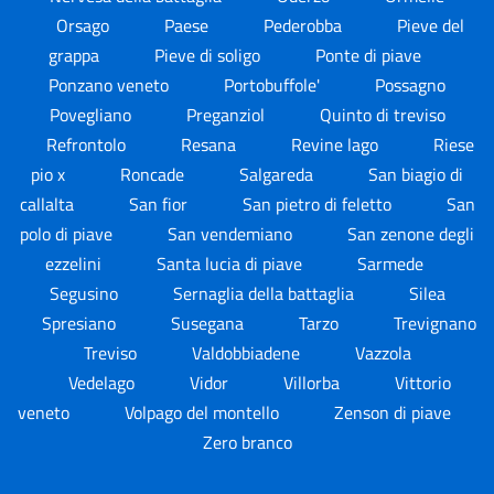
Orsago
Paese
Pederobba
Pieve del
grappa
Pieve di soligo
Ponte di piave
Ponzano veneto
Portobuffole'
Possagno
Povegliano
Preganziol
Quinto di treviso
Refrontolo
Resana
Revine lago
Riese
pio x
Roncade
Salgareda
San biagio di
callalta
San fior
San pietro di feletto
San
polo di piave
San vendemiano
San zenone degli
ezzelini
Santa lucia di piave
Sarmede
Segusino
Sernaglia della battaglia
Silea
Spresiano
Susegana
Tarzo
Trevignano
Treviso
Valdobbiadene
Vazzola
Vedelago
Vidor
Villorba
Vittorio
veneto
Volpago del montello
Zenson di piave
Zero branco