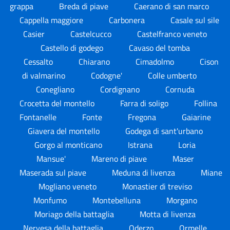
grappa
Breda di piave
Caerano di san marco
Cappella maggiore
Carbonera
Casale sul sile
Casier
Castelcucco
Castelfranco veneto
Castello di godego
Cavaso del tomba
Cessalto
Chiarano
Cimadolmo
Cison
di valmarino
Codogne'
Colle umberto
Conegliano
Cordignano
Cornuda
Crocetta del montello
Farra di soligo
Follina
Fontanelle
Fonte
Fregona
Gaiarine
Giavera del montello
Godega di sant'urbano
Gorgo al monticano
Istrana
Loria
Mansue'
Mareno di piave
Maser
Maserada sul piave
Meduna di livenza
Miane
Mogliano veneto
Monastier di treviso
Monfumo
Montebelluna
Morgano
Moriago della battaglia
Motta di livenza
Nervesa della battaglia
Oderzo
Ormelle