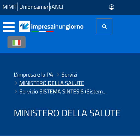
Skip to Main Content
MIMIT
Unioncamere
ANCI
L'impresa e la PA
Servizi
MINISTERO DELLA SALUTE
Servizio SISTEMA SINTESIS (Sistema INTEgrato per gli Scambi , le Importazioni e le Strutture)
MINISTERO DELLA SALUTE