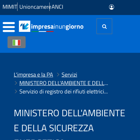
Skip to Main Content
MIMIT
Unioncamere
ANCI
L'impresa e la PA
Servizi
MINISTERO DELL'AMBIENTE E DELLA SICUREZZA ENERGETICA
Servizio di registro dei rifiuti elettrici ed elettronici (RAEE) - Iscrizioni e variazioni
MINISTERO DELL'AMBIENTE
E DELLA SICUREZZA