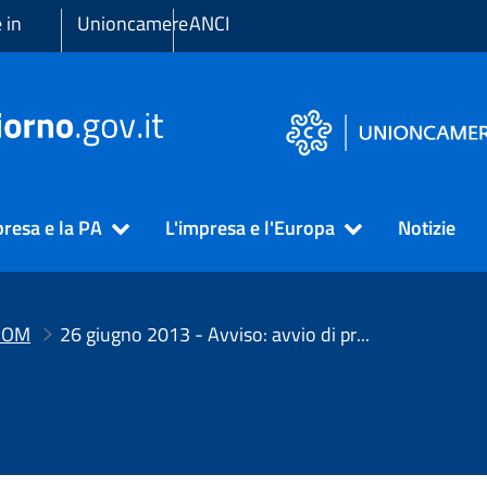
 in
Unioncamere
ANCI
presa e la PA
L'impresa e l'Europa
Notizie
COM
26 giugno 2013 - Avviso: avvio di procedura di cancellazione d’ufficio