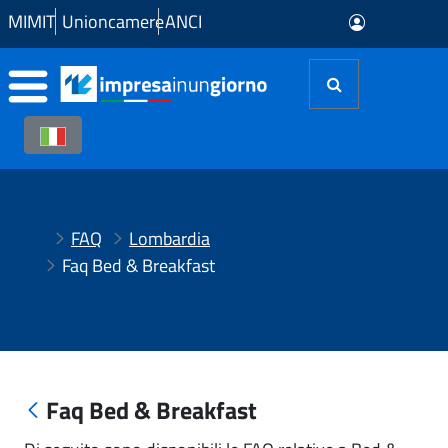
Skip to Main Content
MIMIT
Unioncamere
ANCI
FAQ
Lombardia
Faq Bed & Breakfast
Faq Bed & Breakfast