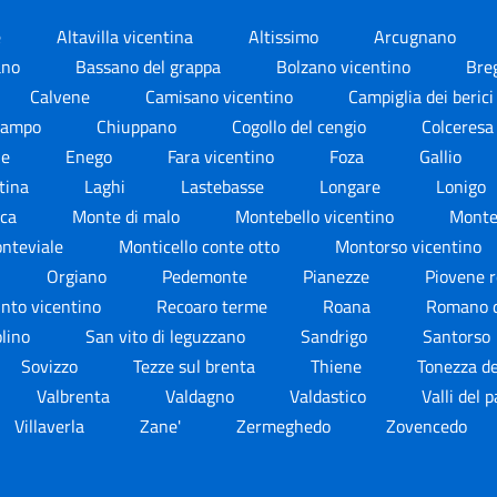
e
Altavilla vicentina
Altissimo
Arcugnano
ano
Bassano del grappa
Bolzano vicentino
Bre
Calvene
Camisano vicentino
Campiglia dei beric
iampo
Chiuppano
Cogollo del cengio
Colceres
le
Enego
Fara vicentino
Foza
Gallio
ntina
Laghi
Lastebasse
Longare
Lonigo
ica
Monte di malo
Montebello vicentino
Monte
nteviale
Monticello conte otto
Montorso vicentino
Orgiano
Pedemonte
Pianezze
Piovene 
nto vicentino
Recoaro terme
Roana
Romano d
olino
San vito di leguzzano
Sandrigo
Santorso
Sovizzo
Tezze sul brenta
Thiene
Tonezza d
Valbrenta
Valdagno
Valdastico
Valli del 
Villaverla
Zane'
Zermeghedo
Zovencedo