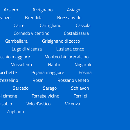
Arsiero
Arzignano
Asiago
ganze
Brendola
Bressanvido
i
Carre'
Cartigliano
Cassola
a
Cornedo vicentino
Costabissara
Gambellara
Grisignano di zocco
Lugo di vicenza
Lusiana conco
cchio maggiore
Montecchio precalcino
Mussolente
Nanto
Nogarole
rocchette
Pojana maggiore
Posina
'ezzelino
Rosa'
Rossano veneto
Sarcedo
Sarego
Schiavon
el cimone
Torrebelvicino
Torri di
pasubio
Velo d'astico
Vicenza
Zugliano