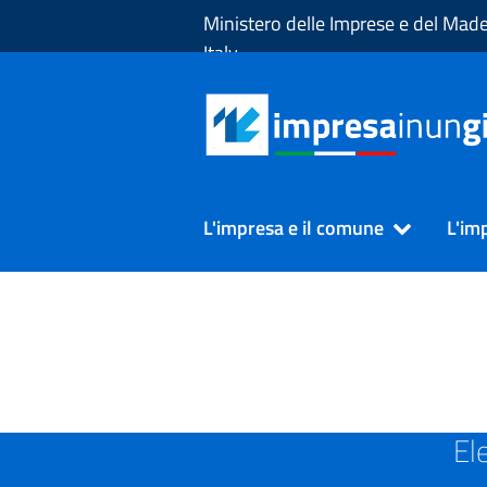
Skip to Main Content
Ministero delle Imprese e del Made
Italy
L'impresa e il comune
L'im
SUAP in Provincia di VICE
El