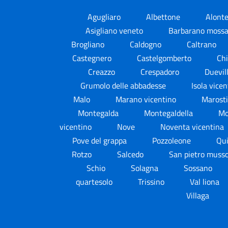
Agugliaro
Albettone
Alont
Asigliano veneto
Barbarano moss
Brogliano
Caldogno
Caltrano
Castegnero
Castelgomberto
Ch
Creazzo
Crespadoro
Duevil
Grumolo delle abbadesse
Isola vice
Malo
Marano vicentino
Marost
Montegalda
Montegaldella
Mo
vicentino
Nove
Noventa vicentina
Pove del grappa
Pozzoleone
Qui
Rotzo
Salcedo
San pietro muss
Schio
Solagna
Sossano
quartesolo
Trissino
Val liona
Villaga