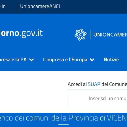
 in
Unioncamere
ANCI
presa e la PA
L'impresa e l'Europa
Notizie
NZA
Accedi al
SUAP
del Comune
enco dei comuni della Provincia di VICE