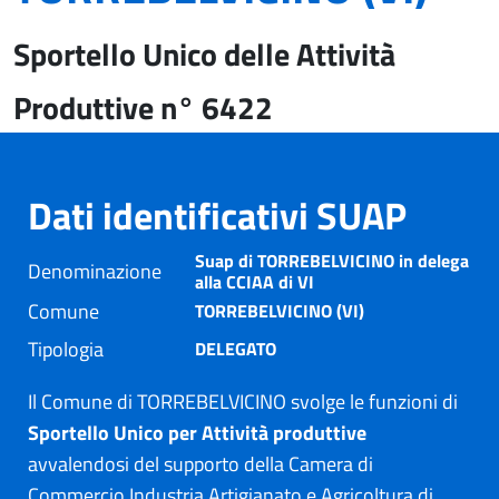
Sportello Unico delle Attività
Produttive n° 6422
Dati identificativi SUAP
Suap di TORREBELVICINO in delega
Denominazione
alla CCIAA di VI
Comune
TORREBELVICINO (VI)
Tipologia
DELEGATO
Il Comune di TORREBELVICINO svolge le funzioni di
Sportello Unico per Attività produttive
avvalendosi del supporto della Camera di
Commercio Industria Artigianato e Agricoltura di