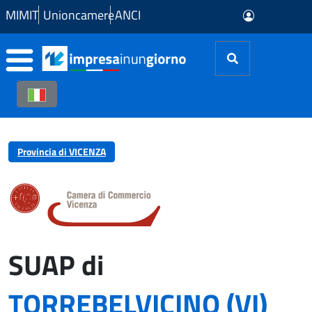
Skip to Main Content
MIMIT
Unioncamere
ANCI
Provincia di VICENZA
SUAP di
TORREBELVICINO (VI)