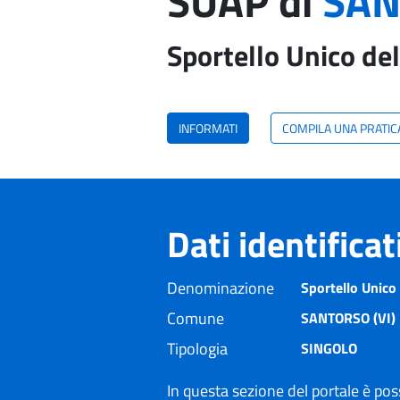
SUAP di
SAN
Sportello Unico del
INFORMATI
COMPILA UNA PRATIC
Dati identifica
Denominazione
Sportello Unico 
Comune
SANTORSO (VI)
Tipologia
SINGOLO
In questa sezione del portale è poss