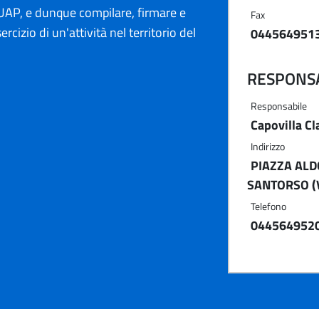
AP, e dunque compilare, firmare e
Fax
ercizio di un'attività nel territorio del
044564951
RESPONSA
Responsabile
Capovilla Cl
Indirizzo
PIAZZA ALD
SANTORSO (V
Telefono
044564952