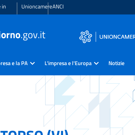
 in
Unioncamere
ANCI
resa e la PA
L'impresa e l'Europa
Notizie