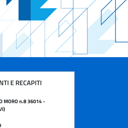
TI E RECAPITI
O MORO n.8 36014 -
I)
0