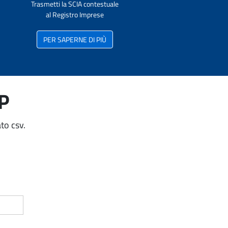
Trasmetti la SCIA contestuale
al Registro Imprese
PER SAPERNE DI PIÙ
AP
to csv.