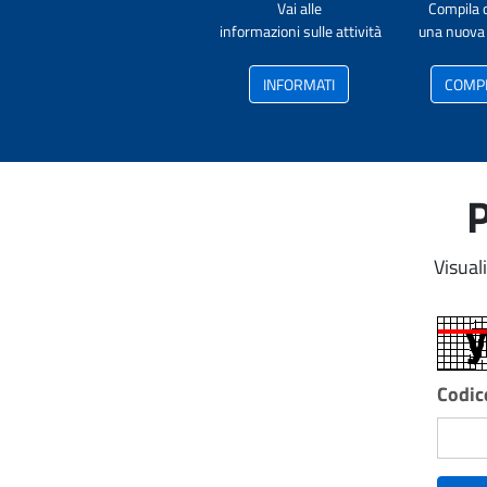
Vai alle
Compila 
informazioni sulle attività
una nuova 
INFORMATI
COMP
P
Visual
Codice