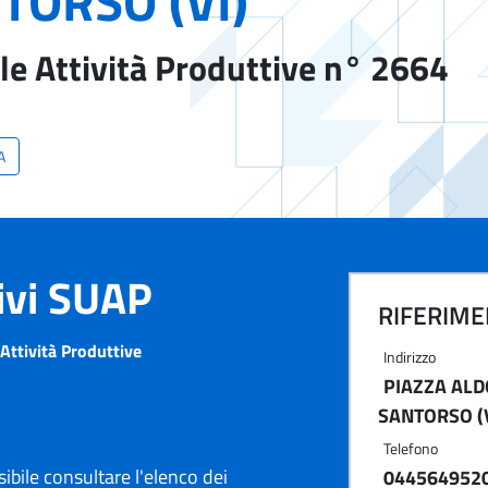
TORSO (VI)
le Attività Produttive n° 2664
A
tivi SUAP
RIFERIMEN
Attività Produttive
Indirizzo
PIAZZA ALD
SANTORSO (V
Telefono
ibile consultare l'elenco dei
044564952