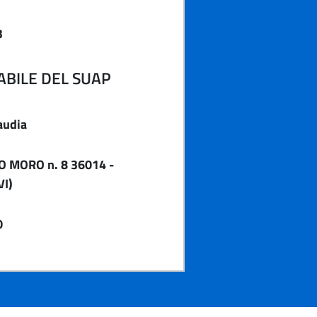
3
BILE DEL SUAP
audia
O MORO n. 8 36014 -
I)
0