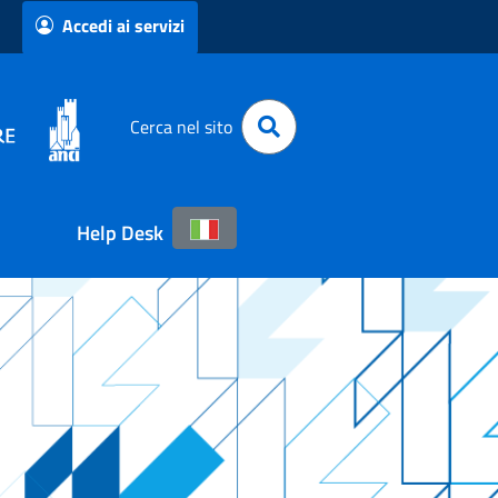
Accedi ai servizi
Cerca nel sito
Help Desk