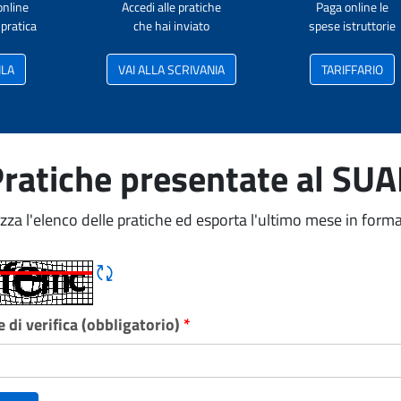
online
Accedi alle pratiche
Paga online le
pratica
che hai inviato
spese istruttorie
ILA
VAI ALLA SCRIVANIA
TARIFFARIO
ratiche presentate al SU
izza l'elenco delle pratiche ed esporta l'ultimo mese in forma
Rigene CAPTCHA
 di verifica (obbligatorio)
*