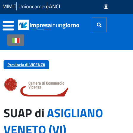
Skip to Main Content
MIMIT
Unioncamere
ANCI
Provincia di VICENZA
SUAP di
ASIGLIANO
VENETO (VI)