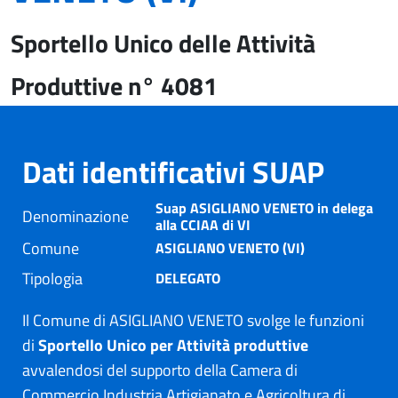
Sportello Unico delle Attività
Produttive n° 4081
Dati identificativi SUAP
Suap ASIGLIANO VENETO in delega
Denominazione
alla CCIAA di VI
Comune
ASIGLIANO VENETO (VI)
Tipologia
DELEGATO
Il Comune di ASIGLIANO VENETO svolge le funzioni
di
Sportello Unico per Attività produttive
avvalendosi del supporto della Camera di
Commercio Industria Artigianato e Agricoltura di