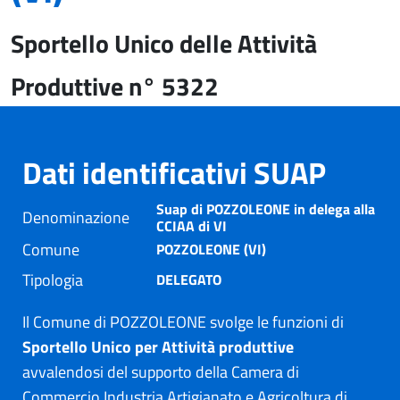
Sportello Unico delle Attività
Produttive n° 5322
Dati identificativi SUAP
Suap di POZZOLEONE in delega alla
Denominazione
CCIAA di VI
Comune
POZZOLEONE (VI)
Tipologia
DELEGATO
Il Comune di POZZOLEONE svolge le funzioni di
Sportello Unico per Attività produttive
avvalendosi del supporto della Camera di
Commercio Industria Artigianato e Agricoltura di