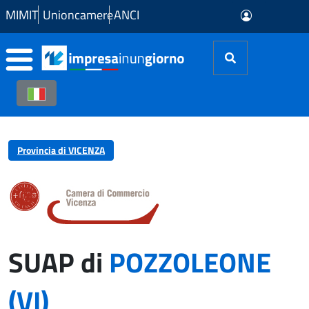
Skip to Main Content
MIMIT
Unioncamere
ANCI
Provincia di VICENZA
SUAP di
POZZOLEONE
(VI)