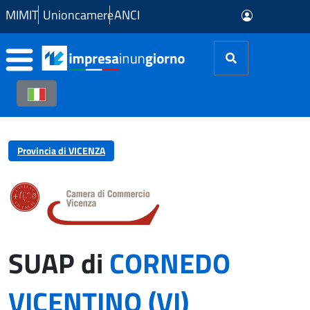
Skip to Main Content
MIMIT
Unioncamere
ANCI
Provincia di VICENZA
SUAP di
CORNEDO
VICENTINO (VI)