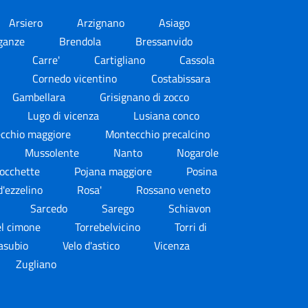
Arsiero
Arzignano
Asiago
ganze
Brendola
Bressanvido
i
Carre'
Cartigliano
Cassola
a
Cornedo vicentino
Costabissara
Gambellara
Grisignano di zocco
Lugo di vicenza
Lusiana conco
cchio maggiore
Montecchio precalcino
Mussolente
Nanto
Nogarole
rocchette
Pojana maggiore
Posina
'ezzelino
Rosa'
Rossano veneto
Sarcedo
Sarego
Schiavon
el cimone
Torrebelvicino
Torri di
pasubio
Velo d'astico
Vicenza
Zugliano