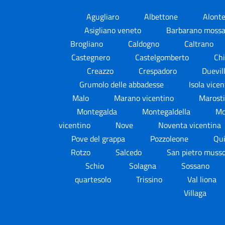
Agugliaro
Albettone
Alont
Asigliano veneto
Barbarano moss
Brogliano
Caldogno
Caltrano
Castegnero
Castelgomberto
Ch
Creazzo
Crespadoro
Duevil
Grumolo delle abbadesse
Isola vice
Malo
Marano vicentino
Marost
Montegalda
Montegaldella
Mo
vicentino
Nove
Noventa vicentina
Pove del grappa
Pozzoleone
Qui
Rotzo
Salcedo
San pietro muss
Schio
Solagna
Sossano
quartesolo
Trissino
Val liona
Villaga