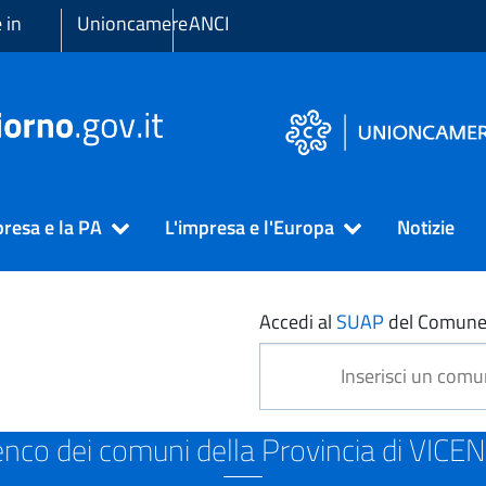
 in
Unioncamere
ANCI
presa e la PA
L'impresa e l'Europa
Notizie
NZA
Accedi al
SUAP
del Comune
enco dei comuni della Provincia di VICE