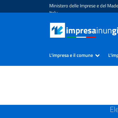
Skip to Main Content
Ministero delle Imprese e del Made
Italy
L'impresa e il comune
L'im
SUAP in Provincia di VICE
El