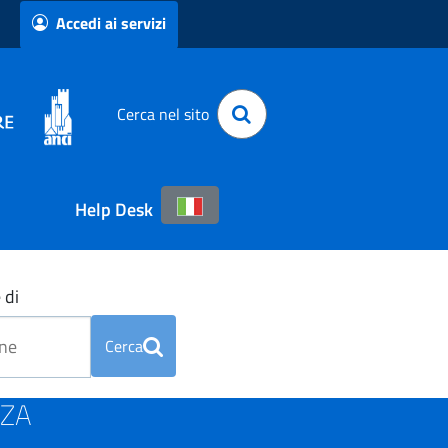
Accedi ai servizi
Cerca nel sito
Help Desk
 di
Cerca
NZA