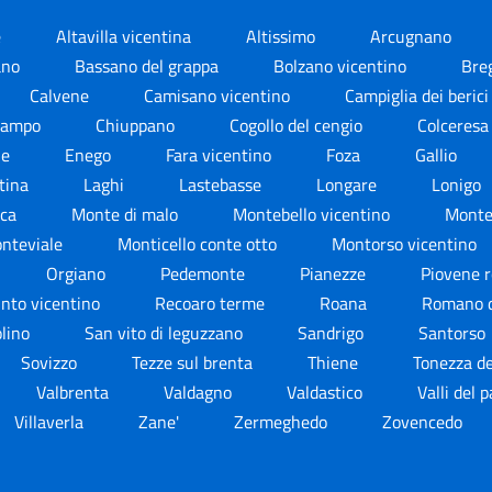
e
Altavilla vicentina
Altissimo
Arcugnano
ano
Bassano del grappa
Bolzano vicentino
Bre
Calvene
Camisano vicentino
Campiglia dei beric
iampo
Chiuppano
Cogollo del cengio
Colceres
le
Enego
Fara vicentino
Foza
Gallio
ntina
Laghi
Lastebasse
Longare
Lonigo
ica
Monte di malo
Montebello vicentino
Monte
nteviale
Monticello conte otto
Montorso vicentino
Orgiano
Pedemonte
Pianezze
Piovene 
nto vicentino
Recoaro terme
Roana
Romano d
olino
San vito di leguzzano
Sandrigo
Santorso
Sovizzo
Tezze sul brenta
Thiene
Tonezza d
Valbrenta
Valdagno
Valdastico
Valli del 
Villaverla
Zane'
Zermeghedo
Zovencedo