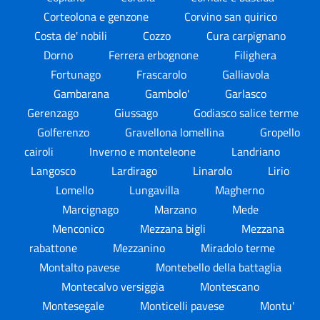
Corteolona e genzone
Corvino san quirico
Costa de' nobili
Cozzo
Cura carpignano
Dorno
Ferrera erbognone
Filighera
Fortunago
Frascarolo
Galliavola
Gambarana
Gambolo'
Garlasco
Gerenzago
Giussago
Godiasco salice terme
Golferenzo
Gravellona lomellina
Gropello
cairoli
Inverno e monteleone
Landriano
Langosco
Lardirago
Linarolo
Lirio
Lomello
Lungavilla
Magherno
Marcignago
Marzano
Mede
Menconico
Mezzana bigli
Mezzana
rabattone
Mezzanino
Miradolo terme
Montalto pavese
Montebello della battaglia
Montecalvo versiggia
Montescano
Montesegale
Monticelli pavese
Montu'