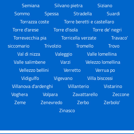
Semiana
Silvano pietra
Siziano
Sommo
Spessa
Stradella
Suardi
Torrazza coste
Torre beretti e castellaro
Torre d'arese
Torre d'isola
Torre de' negri
Torrevecchia pia
Torricella verzate
Travaco'
siccomario
Trivolzio
Tromello
Trovo
Val di nizza
Valeggio
Valle lomellina
Valle salimbene
Varzi
Velezzo lomellina
Vellezzo bellini
Verretto
Verrua po
Vidigulfo
Vigevano
Villa biscossi
Villanova d'ardenghi
Villanterio
Vistarino
Voghera
Volpara
Zavattarello
Zeccone
Zeme
Zenevredo
Zerbo
Zerbolo'
Zinasco