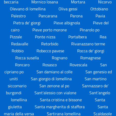
beccaria
Mornico losana
Mortara
Nicorvo
Olevano di lomellina
Oliva gessi
Ottobiano
Palestro
Pancarana
Parona
Pavia
Pietra de' giorgi
Pieve albignola
Pieve del
cairo
Pieve porto morone
Pinarolo po
Pizzale
Ponte nizza
Portalbera
Rea
Redavalle
Retorbido
Rivanazzano terme
Robbio
Robecco pavese
Rocca de' giorgi
Rocca susella
Rognano
Romagnese
Roncaro
Rosasco
Rovescala
San
cipriano po
San damiano al colle
San genesio ed
uniti
San giorgio di lomellina
San martino
siccomario
San zenone al po
Sannazzaro de'
burgondi
Sant'alessio con vialone
Sant'angelo
lomellina
Santa cristina e bissone
Santa
giuletta
Santa margherita di staffora
Santa
maria della versa
Sartirana lomellina
Scaldasole