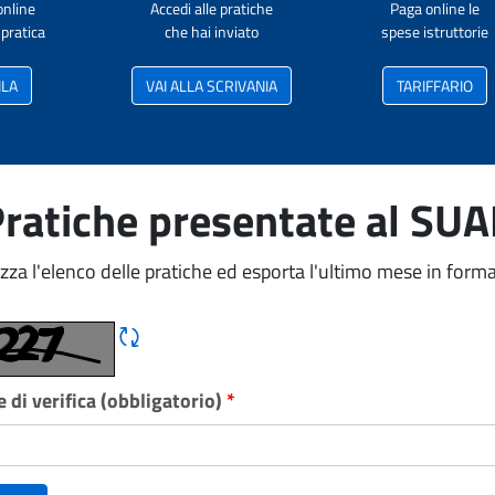
online
Accedi alle pratiche
Paga online le
pratica
che hai inviato
spese istruttorie
ILA
VAI ALLA SCRIVANIA
TARIFFARIO
ratiche presentate al SU
izza l'elenco delle pratiche ed esporta l'ultimo mese in forma
Rigene CAPTCHA
 di verifica (obbligatorio)
*