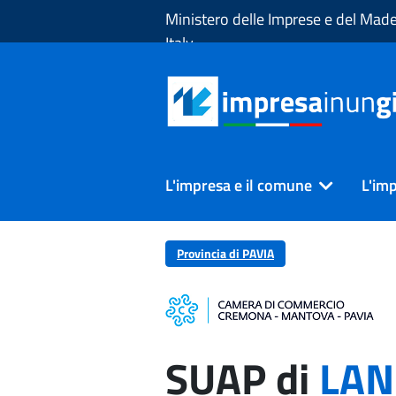
Skip to Main Content
Ministero delle Imprese e del Made
Italy
L'impresa e il comune
L'imp
Provincia di PAVIA
SUAP di
LAN