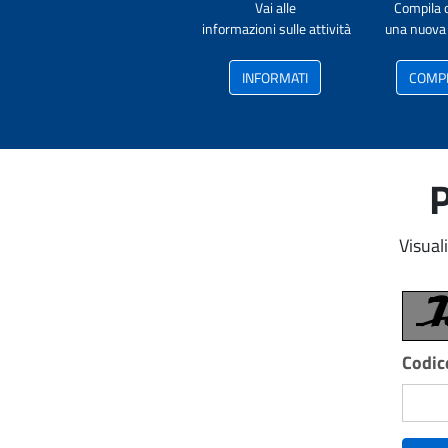
Vai alle
Compila 
informazioni sulle attività
una nuova 
INFORMATI
COMP
P
Visual
Codice