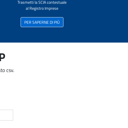
Trasmetti la SCIA contestuale
al Registro Imprese
PER SAPERNE DI PIÙ
AP
to csv.