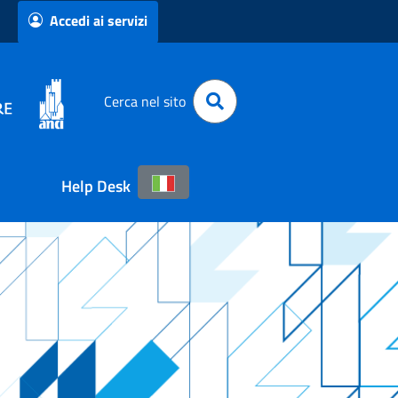
Accedi ai servizi
Cerca nel sito
Help Desk