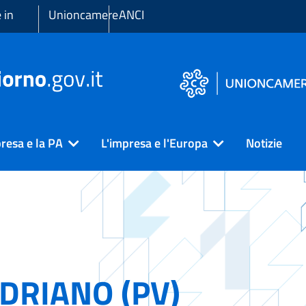
 in
Unioncamere
ANCI
resa e la PA
L'impresa e l'Europa
Notizie
DRIANO (PV)