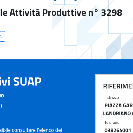
le Attività Produttive n° 3298
A
tivi SUAP
RIFERIMEN
NO
Indirizzo
PIAZZA GARI
)
LANDRIANO 
Telefono
ibile consultare l'elenco dei
038264001