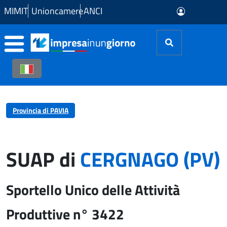
Skip to Main Content
MIMIT
Unioncamere
ANCI
Provincia di PAVIA
SUAP di
CERGNAGO (PV)
Sportello Unico delle Attività
Produttive n° 3422