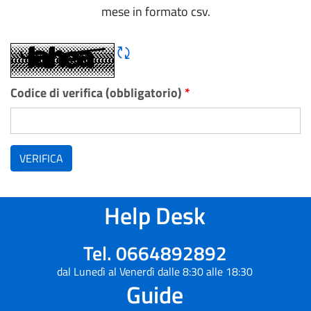
mese in formato csv.
Rigene CAPTCHA
Codice di verifica (obbligatorio)
*
VERIFICA
Help Desk
Tel. 0664892892
dal Lunedì al Venerdì dalle 8:30 alle 18:30
Guide