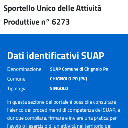
Sportello Unico delle Attività
Produttive n° 6273
Dati identificativi SUAP
Denominazione
SUAP Comune di Chignolo Po
Comune
CHIGNOLO PO (PV)
Tipologia
SINGOLO
In questa sezione del portale è possibile consultare
l'elenco dei procedimenti di competenza del SUAP, e
dunque compilare, firmare e inviare una pratica per
l'avvio o l'esercizio di un'attività nel territorio del