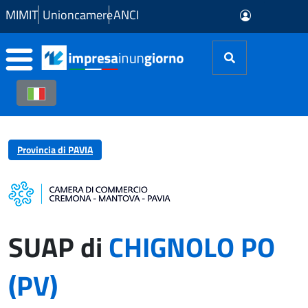
Skip to Main Content
MIMIT
Unioncamere
ANCI
Provincia di PAVIA
SUAP di
CHIGNOLO PO
(PV)