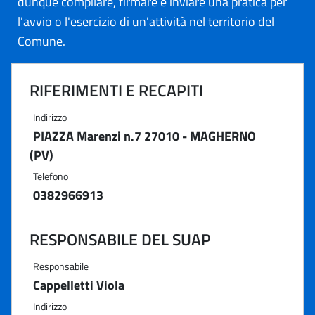
dunque compilare, firmare e inviare una pratica per
l'avvio o l'esercizio di un'attività nel territorio del
Comune.
RIFERIMENTI E RECAPITI
Indirizzo
PIAZZA Marenzi n.7 27010 - MAGHERNO
(PV)
Telefono
0382966913
RESPONSABILE DEL SUAP
Responsabile
Cappelletti Viola
Indirizzo