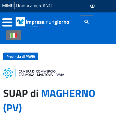
Skip to Main Content
MIMIT
Unioncamere
ANCI
Provincia di PAVIA
SUAP di
MAGHERNO
(PV)