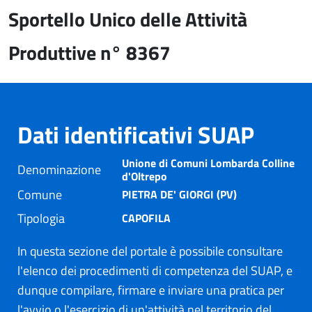
Sportello Unico delle Attività
Produttive n° 8367
Dati identificativi SUAP
Unione di Comuni Lombarda Colline
Denominazione
d'Oltrepo
Comune
PIETRA DE' GIORGI (PV)
Tipologia
CAPOFILA
In questa sezione del portale è possibile consultare
l'elenco dei procedimenti di competenza del SUAP, e
dunque compilare, firmare e inviare una pratica per
l'avvio o l'esercizio di un'attività nel territorio del