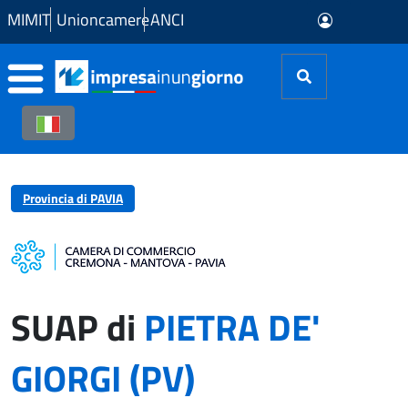
Skip to Main Content
MIMIT
Unioncamere
ANCI
Provincia di PAVIA
SUAP di
PIETRA DE'
GIORGI (PV)