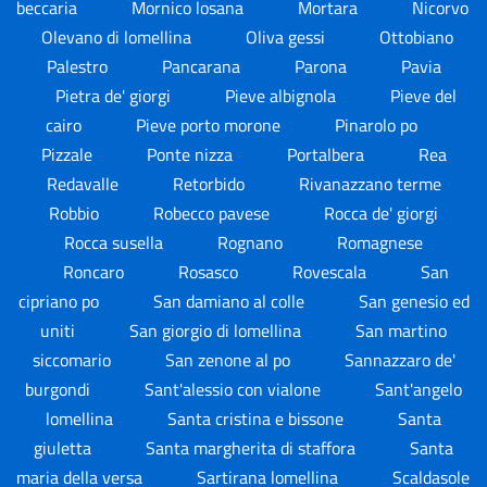
beccaria
Mornico losana
Mortara
Nicorvo
Olevano di lomellina
Oliva gessi
Ottobiano
Palestro
Pancarana
Parona
Pavia
Pietra de' giorgi
Pieve albignola
Pieve del
cairo
Pieve porto morone
Pinarolo po
Pizzale
Ponte nizza
Portalbera
Rea
Redavalle
Retorbido
Rivanazzano terme
Robbio
Robecco pavese
Rocca de' giorgi
Rocca susella
Rognano
Romagnese
Roncaro
Rosasco
Rovescala
San
cipriano po
San damiano al colle
San genesio ed
uniti
San giorgio di lomellina
San martino
siccomario
San zenone al po
Sannazzaro de'
burgondi
Sant'alessio con vialone
Sant'angelo
lomellina
Santa cristina e bissone
Santa
giuletta
Santa margherita di staffora
Santa
maria della versa
Sartirana lomellina
Scaldasole