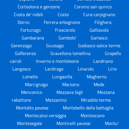
Corteolona e genzone
Corvino san quirico
Costa de' nobili
Cozzo
Cura carpignano
Dorno
Ferrera erbognone
Filighera
Fortunago
Frascarolo
Galliavola
Gambarana
Gambolo'
Garlasco
Gerenzago
Giussago
Godiasco salice terme
Golferenzo
Gravellona lomellina
Gropello
cairoli
Inverno e monteleone
Landriano
Langosco
Lardirago
Linarolo
Lirio
Lomello
Lungavilla
Magherno
Marcignago
Marzano
Mede
Menconico
Mezzana bigli
Mezzana
rabattone
Mezzanino
Miradolo terme
Montalto pavese
Montebello della battaglia
Montecalvo versiggia
Montescano
Montesegale
Monticelli pavese
Montu'