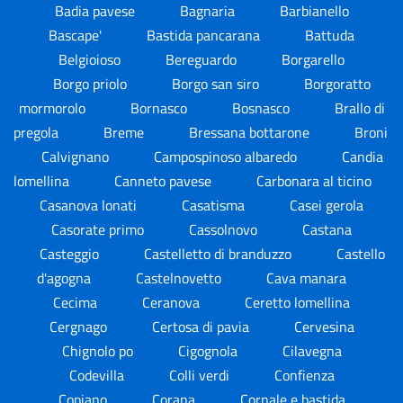
Badia pavese
Bagnaria
Barbianello
Bascape'
Bastida pancarana
Battuda
Belgioioso
Bereguardo
Borgarello
Borgo priolo
Borgo san siro
Borgoratto
mormorolo
Bornasco
Bosnasco
Brallo di
pregola
Breme
Bressana bottarone
Broni
Calvignano
Campospinoso albaredo
Candia
lomellina
Canneto pavese
Carbonara al ticino
Casanova lonati
Casatisma
Casei gerola
Casorate primo
Cassolnovo
Castana
Casteggio
Castelletto di branduzzo
Castello
d'agogna
Castelnovetto
Cava manara
Cecima
Ceranova
Ceretto lomellina
Cergnago
Certosa di pavia
Cervesina
Chignolo po
Cigognola
Cilavegna
Codevilla
Colli verdi
Confienza
Copiano
Corana
Cornale e bastida