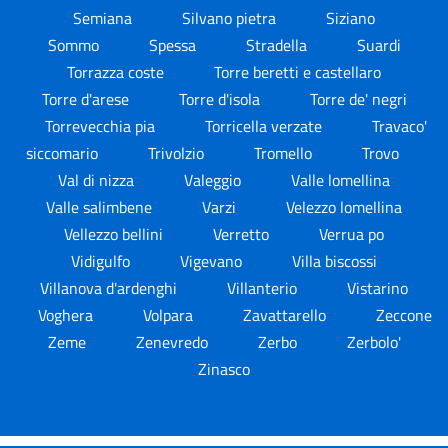
Semiana
Silvano pietra
Siziano
Sommo
Spessa
Stradella
Suardi
Torrazza coste
Torre beretti e castellaro
Torre d'arese
Torre d'isola
Torre de' negri
Torrevecchia pia
Torricella verzate
Travaco'
siccomario
Trivolzio
Tromello
Trovo
Val di nizza
Valeggio
Valle lomellina
Valle salimbene
Varzi
Velezzo lomellina
Vellezzo bellini
Verretto
Verrua po
Vidigulfo
Vigevano
Villa biscossi
Villanova d'ardenghi
Villanterio
Vistarino
Voghera
Volpara
Zavattarello
Zeccone
Zeme
Zenevredo
Zerbo
Zerbolo'
Zinasco