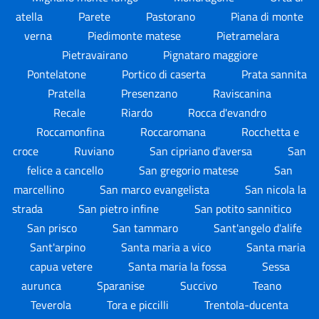
atella
Parete
Pastorano
Piana di monte
verna
Piedimonte matese
Pietramelara
Pietravairano
Pignataro maggiore
Pontelatone
Portico di caserta
Prata sannita
Pratella
Presenzano
Raviscanina
Recale
Riardo
Rocca d'evandro
Roccamonfina
Roccaromana
Rocchetta e
croce
Ruviano
San cipriano d'aversa
San
felice a cancello
San gregorio matese
San
marcellino
San marco evangelista
San nicola la
strada
San pietro infine
San potito sannitico
San prisco
San tammaro
Sant'angelo d'alife
Sant'arpino
Santa maria a vico
Santa maria
capua vetere
Santa maria la fossa
Sessa
aurunca
Sparanise
Succivo
Teano
Teverola
Tora e piccilli
Trentola-ducenta