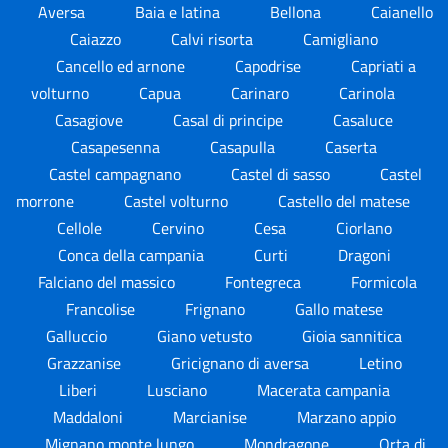
Aversa
Baia e latina
Bellona
Caianello
Caiazzo
Calvi risorta
Camigliano
Cancello ed arnone
Capodrise
Capriati a
volturno
Capua
Carinaro
Carinola
Casagiove
Casal di principe
Casaluce
Casapesenna
Casapulla
Caserta
Castel campagnano
Castel di sasso
Castel
morrone
Castel volturno
Castello del matese
Cellole
Cervino
Cesa
Ciorlano
Conca della campania
Curti
Dragoni
Falciano del massico
Fontegreca
Formicola
Francolise
Frignano
Gallo matese
Galluccio
Giano vetusto
Gioia sannitica
Grazzanise
Gricignano di aversa
Letino
Liberi
Lusciano
Macerata campania
Maddaloni
Marcianise
Marzano appio
Mignano monte lungo
Mondragone
Orta di