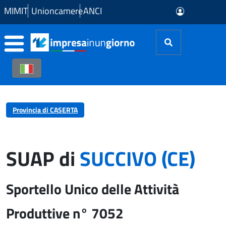
Skip to Main Content
MIMIT
Unioncamere
ANCI
Provincia di CASERTA
SUAP di
SUCCIVO (CE)
Sportello Unico delle Attività
Produttive n° 7052