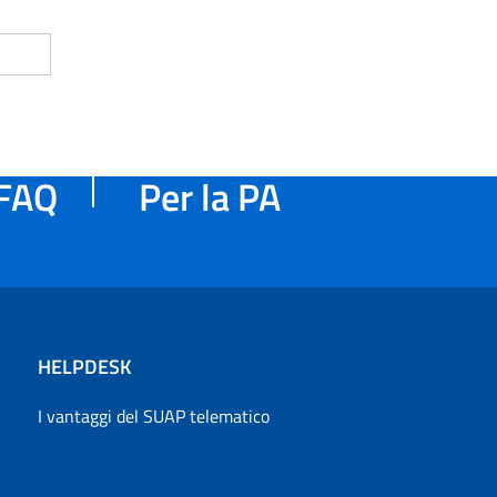
FAQ
Per la PA
HELPDESK
I vantaggi del SUAP telematico