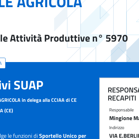
LE AGRICOLA
le Attività Produttive n° 5970
A
tivi SUAP
RESPONSA
RECAPITI
GRICOLA in delega alla CCIAA di CE
Responsabile
A (CE)
Mingione M
Indirizzo
e le funzioni di
Sportello Unico per
VIA E.BERLI