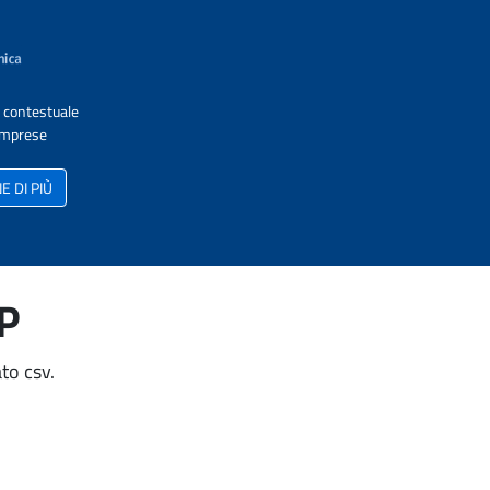
A contestuale
 Imprese
 DI PIÙ
AP
to csv.