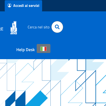
Accedi ai servizi
Cerca nel sito
Help Desk