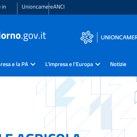
 in
Unioncamere
ANCI
resa e la PA
L'impresa e l'Europa
Notizie