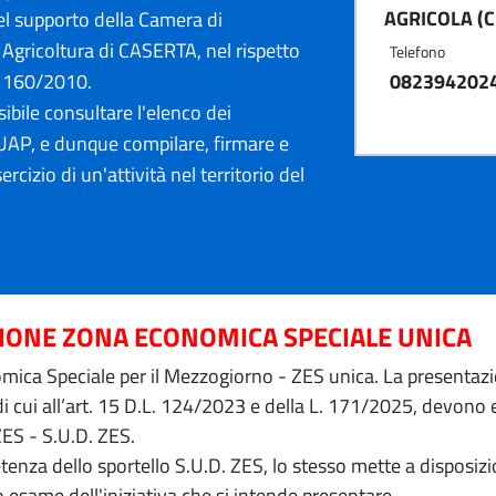
AGRICOLA (C
l supporto della Camera di
Agricoltura di CASERTA, nel rispetto
Telefono
. 160/2010.
082394202
ibile consultare l'elenco dei
AP, e dunque compilare, firmare e
ercizio di un'attività nel territorio del
ZIONE ZONA ECONOMICA SPECIALE UNICA
ica Speciale per il Mezzogiorno - ZES unica. La presentazion
 di cui all’art. 15 D.L. 124/2023 e della L. 171/2025, devon
ZES - S.U.D. ZES.
petenza dello sportello S.U.D. ZES, lo stesso mette a dispos
o esame dell'iniziativa che si intende presentare.