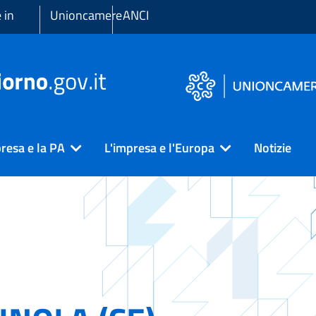
 in
Unioncamere
ANCI
resa e la PA
L'impresa e l'Europa
Notizie