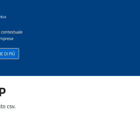
A contestuale
 Imprese
 DI PIÙ
AP
to csv.