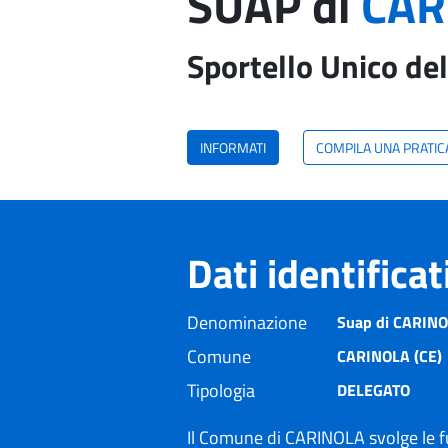
SUAP di
CAR
Sportello Unico del
INFORMATI
COMPILA UNA PRATIC
Dati identifica
Denominazione
Suap di CARINOL
Comune
CARINOLA (CE)
Tipologia
DELEGATO
Il Comune di CARINOLA svolge le f