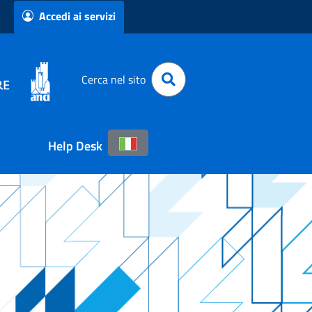
Accedi ai servizi
Cerca nel sito
Help Desk