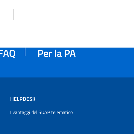
FAQ
Per la PA
HELPDESK
I vantaggi del SUAP telematico