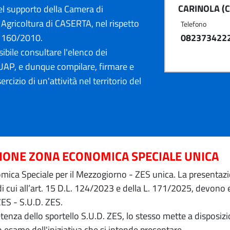
CARINOLA (C
l supporto della Camera di
Agricoltura di CASERTA, nel rispetto
Telefono
. 160/2010.
082373422
ibile consultare l'elenco dei
AP, e dunque compilare, firmare e
ercizio di un'attività nel territorio del
ZIONE ZONA ECONOMICA SPECIALE UNICA
ica Speciale per il Mezzogiorno - ZES unica. La presentazion
 di cui all’art. 15 D.L. 124/2023 e della L. 171/2025, devon
ZES - S.U.D. ZES.
petenza dello sportello S.U.D. ZES, lo stesso mette a dispos
o esame dell'iniziativa che si intende presentare.