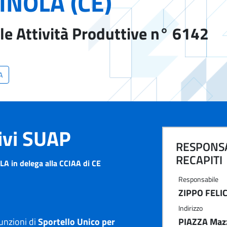
INOLA (CE)
le Attività Produttive n° 6142
A
tivi SUAP
RESPONSA
RECAPITI
A in delega alla CCIAA di CE
Responsabile
ZIPPO FELI
Indirizzo
unzioni di
Sportello Unico per
PIAZZA Mazz